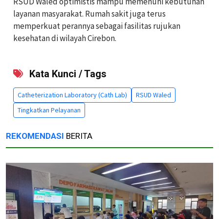
RSUD Waled optimistis mampu memenuhi kebutuhan
layanan masyarakat. Rumah sakit juga terus
memperkuat perannya sebagai fasilitas rujukan
kesehatan di wilayah Cirebon.
Kata Kunci / Tags
Catheterization Laboratory (Cath Lab)
RSUD Waled
Tingkatkan Pelayanan
REKOMENDASI
BERITA