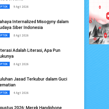
9 Agt 2026
IPTEK
ahaya Internalized Misogyny dalam
udaya Siber Indonesia
8 Agt 2026
IPTEK
iterasi Adalah Literasi, Apa Pun
ukunya
8 Agt 2026
IPTEK
uluhan Jasad Terkubur dalam Guci
ematian
4 Agt 2026
IPTEK
gustus 2026: Merek Handphone