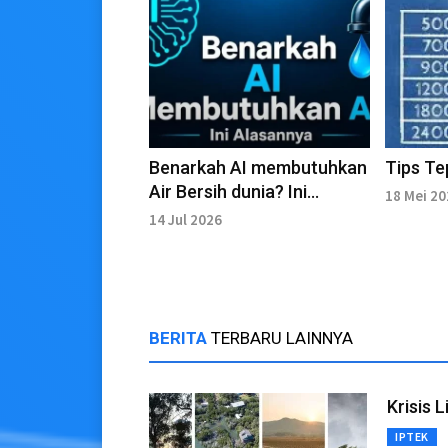
Benarkah AI membutuhkan
Tips Te
Air Bersih dunia? Ini
18 Mei 2
alasannya
14 Jul 2026
BERITA
TERBARU LAINNYA
Krisis 
IPTEK