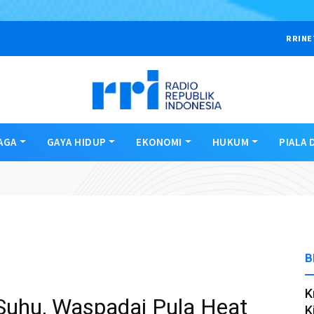
RRINE
AGA
GAYA HIDUP
EKONOMI
HUKUM
PIALA 
B
K
Suhu, Waspadai Pula Heat
K