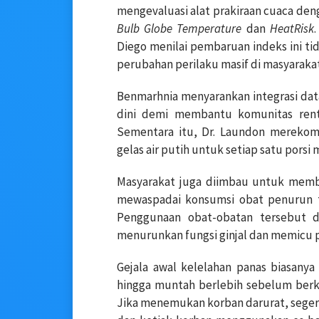
mengevaluasi alat prakiraan cuaca d
Bulb Globe Temperature
dan
HeatRisk
Diego menilai pembaruan indeks ini t
perubahan perilaku masif di masyarakat
Benmarhnia menyarankan integrasi dat
dini demi membantu komunitas renta
Sementara itu, Dr. Laundon merekome
gelas air putih untuk setiap satu pors
Masyarakat juga diimbau untuk membat
mewaspadai konsumsi obat penurun te
Penggunaan obat-obatan tersebut d
menurunkan fungsi ginjal dan memicu 
Gejala awal kelelahan panas biasanya
hingga muntah berlebih sebelum berk
Jika menemukan korban darurat, sege