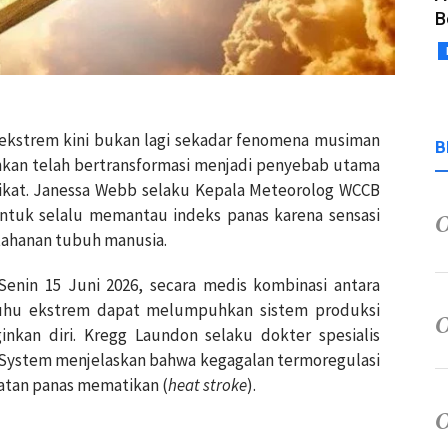
B
 ekstrem kini bukan lagi sekadar fenomena musiman
B
an telah bertransformasi menjadi penyebab utama
rikat. Janessa Webb selaku Kepala Meteorolog WCCB
ntuk selalu memantau indeks panas karena sensasi
ahanan tubuh manusia.
 Senin 15 Juni 2026, secara medis kombinasi antara
suhu ekstrem dapat melumpuhkan sistem produksi
nkan diri. Kregg Laundon selaku dokter spesialis
h System menjelaskan bahwa kegagalan termoregulasi
gatan panas mematikan (
heat stroke
).