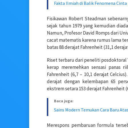
Fakta Ilmiah di Balik Fenomena Cint
Fisikawan Robert Steadman sebenarny
sejak tahun 1979 yang kemudian diada
Namun, Profesor David Romps dari Univ
cacat matematis karena rumus lama te
batas 88 derajat Fahrenheit (31,1 derajat
Riset terbaru dari peneliti posdoktora
kerap meremehkan sensasi panas riil
Fahrenheit (6,7 – 10,1 derajat Celciu
derajat dengan kelembapan 65 pers
ekstrem setara 153 derajat Fahrenheit (6
Baca juga:
Sains Modern Temukan Cara Baru Atasi
Merespons pembaruan formula terseb