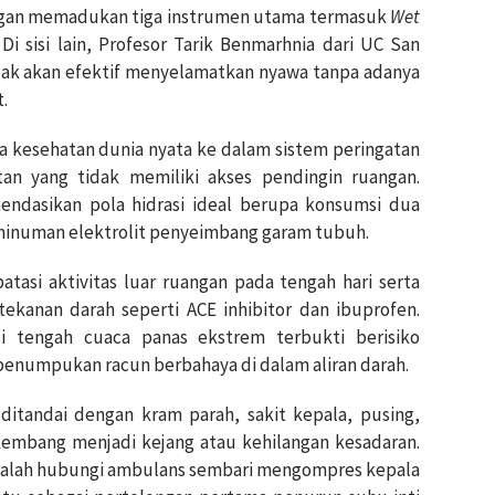
engan memadukan tiga instrumen utama termasuk
Wet
. Di sisi lain, Profesor Tarik Benmarhnia dari UC San
idak akan efektif menyelamatkan nyawa tanpa adanya
.
a kesehatan dunia nyata ke dalam sistem peringatan
n yang tidak memiliki akses pendingin ruangan.
ndasikan pola hidrasi ideal berupa konsumsi dua
i minuman elektrolit penyeimbang garam tubuh.
asi aktivitas luar ruangan pada tengah hari serta
kanan darah seperti ACE inhibitor dan ibuprofen.
i tengah cuaca panas ekstrem terbukti berisiko
penumpukan racun berbahaya di dalam aliran darah.
 ditandai dengan kram parah, sakit kepala, pusing,
embang menjadi kejang atau kehilangan kesadaran.
ralah hubungi ambulans sembari mengompres kepala