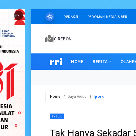
×
REDAKSI
PEDOMAN MEDIA SIBER
CIREBON
HOME
BERITA
OLAHR
Home
Gaya Hidup
Iptek
IPTEK
Tak Hanya Sekadar 