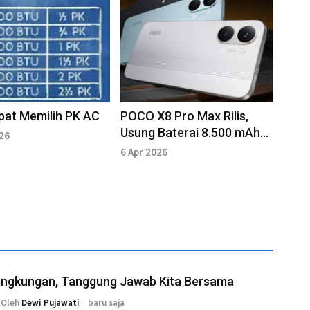
pat Memilih PK AC
POCO X8 Pro Max Rilis,
Usung Baterai 8.500 mAh
026
dan Dimensity 9500s
6 Apr 2026
Lingkungan, Tanggung Jawab Kita Bersama
Oleh
Dewi Pujawati
baru saja