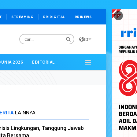
×
T
STREAMING
RRIDIGITAL
RRINEWS
ID
DUNIA 2026
EDITORIAL
ERITA
LAINNYA
risis Lingkungan, Tanggung Jawab
ita Bersama