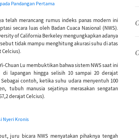
a pada Pandangan Pertama
a telah merancang rumus indeks panas modern ini
ptasi secara luas oleh Badan Cuaca Nasional (NWS).
ersity of California Berkeley mengungkapkan adanya
rsebut tidak mampu menghitung akurasi suhu di atas
 Celcius).
l Yi-Chuan Lu membuktikan bahwa sistem NWS saat ini
 di lapangan hingga selisih 10 sampai 20 derajat
s). Sebagai contoh, ketika suhu udara menyentuh 100
en, tubuh manusia sejatinya merasakan sengatan
7,2 derajat Celcius).
 Nyeri Kronis
ut, juru bicara NWS menyatakan pihaknya tengah