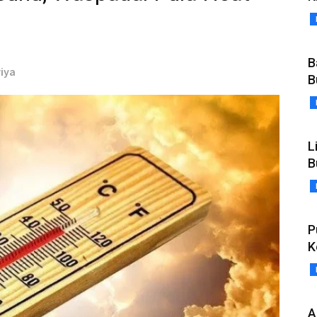
B
riya
B
L
B
P
K
A