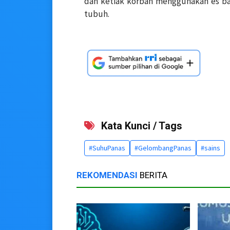
dan ketiak korban menggunakan es ba
tubuh.
Kata Kunci / Tags
#SuhuPanas
#GelombangPanas
#sains
REKOMENDASI
BERITA