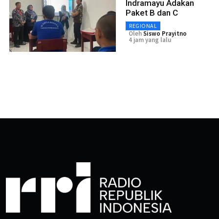
Indramayu Adakan
Paket B dan C
REGIONAL
Oleh
Siswo Prayitno
4 jam yang lalu