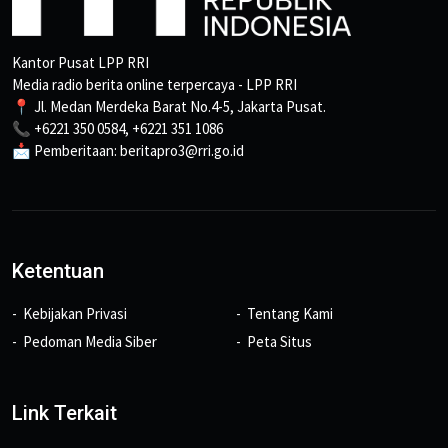
Kantor Pusat LPP RRI
Media radio berita online terpercaya - LPP RRI
📍 Jl. Medan Merdeka Barat No.4-5, Jakarta Pusat.
📞 +6221 350 0584, +6221 351 1086
📩 Pemberitaan: beritapro3@rri.go.id
Ketentuan
Kebijakan Privasi
Tentang Kami
Pedoman Media Siber
Peta Situs
Link Terkait