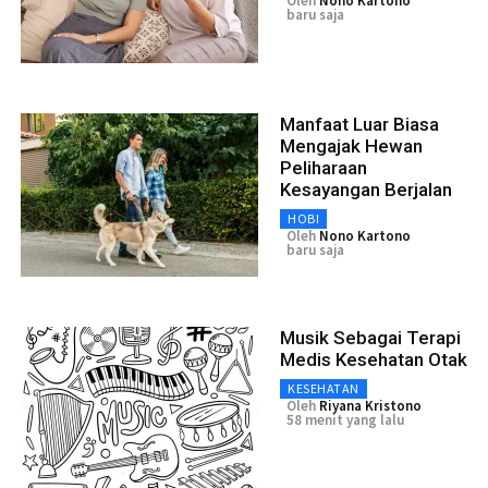
Oleh
Nono Kartono
baru saja
Manfaat Luar Biasa
Mengajak Hewan
Peliharaan
Kesayangan Berjalan
HOBI
Oleh
Nono Kartono
baru saja
Musik Sebagai Terapi
Medis Kesehatan Otak
KESEHATAN
Oleh
Riyana Kristono
58 menit yang lalu