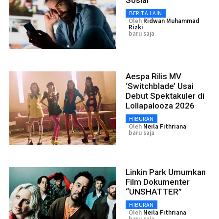
BERITA LAIN
Oleh
Ridwan Muhammad
Rizki
baru saja
Aespa Rilis MV
‘Switchblade’ Usai
Debut Spektakuler di
Lollapalooza 2026
HIBURAN
Oleh
Neila Fithriana
baru saja
Linkin Park Umumkan
Film Dokumenter
“UNSHATTER”
HIBURAN
Oleh
Neila Fithriana
baru saja