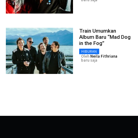
Train Umumkan
Album Baru “Mad Dog
in the Fog”
HIBURAN
Oleh
Neila Fithriana
baru saja