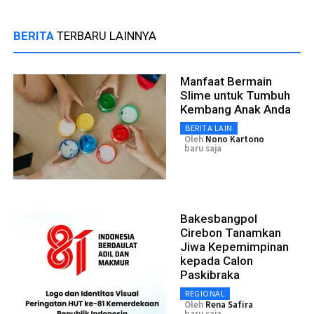
BERITA
TERBARU LAINNYA
Manfaat Bermain
Slime untuk Tumbuh
Kembang Anak Anda
BERITA LAIN
Oleh
Nono Kartono
baru saja
Bakesbangpol
Cirebon Tanamkan
Jiwa Kepemimpinan
kepada Calon
Paskibraka
REGIONAL
Oleh
Rena Safira
baru saja