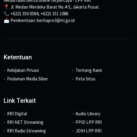
Media radio berita online terpercaya - LPP RRI
📍 Jl. Medan Merdeka Barat No.4-5, Jakarta Pusat.
📞 +6221 350 0584, +6221 351 1086
📩 Pemberitaan: beritapro3@rri.go.id
Ketentuan
Kebijakan Privasi
Tentang Kami
Pedoman Media Siber
Peta Situs
Link Terkait
RRI Digital
Audio Library
RRI NET Streaming
PPID LPP RRI
RRI Radio Streaming
JDIH LPP RRI