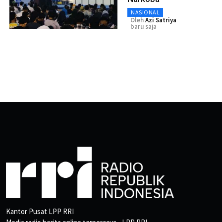
NASIONAL
Oleh
Azi Satriya
baru saja
Kantor Pusat LPP RRI