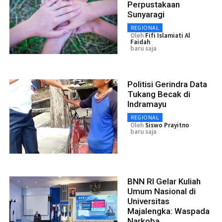
Perpustakaan
Sunyaragi
REGIONAL
Oleh
Fifi Islamiati Al
Faidah
baru saja
Politisi Gerindra Data
Tukang Becak di
Indramayu
REGIONAL
Oleh
Siswo Prayitno
baru saja
BNN RI Gelar Kuliah
Umum Nasional di
Universitas
Majalengka: Waspada
Narkoba