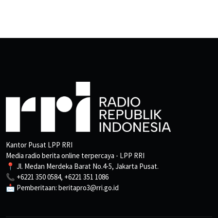
Kantor Pusat LPP RRI
Media radio berita online terpercaya - LPP RRI
📍 Jl. Medan Merdeka Barat No.4-5, Jakarta Pusat.
📞 +6221 350 0584, +6221 351 1086
📩 Pemberitaan: beritapro3@rri.go.id