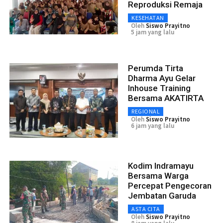
Reproduksi Remaja
KESEHATAN
Oleh
Siswo Prayitno
5 jam yang lalu
Perumda Tirta
Dharma Ayu Gelar
Inhouse Training
Bersama AKATIRTA
REGIONAL
Oleh
Siswo Prayitno
6 jam yang lalu
Kodim Indramayu
Bersama Warga
Percepat Pengecoran
Jembatan Garuda
ASTA CITA
Oleh
Siswo Prayitno