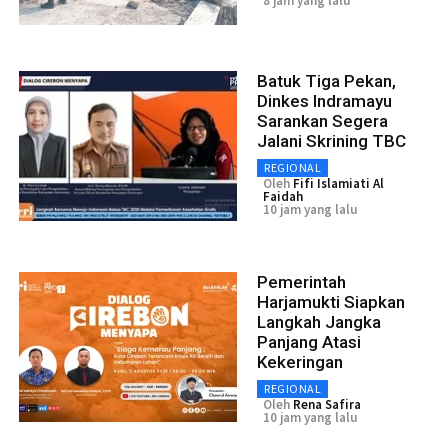
8 jam yang lalu
Batuk Tiga Pekan,
Dinkes Indramayu
Sarankan Segera
Jalani Skrining TBC
REGIONAL
Oleh
Fifi Islamiati Al
Faidah
10 jam yang lalu
Pemerintah
Harjamukti Siapkan
Langkah Jangka
Panjang Atasi
Kekeringan
REGIONAL
Oleh
Rena Safira
10 jam yang lalu