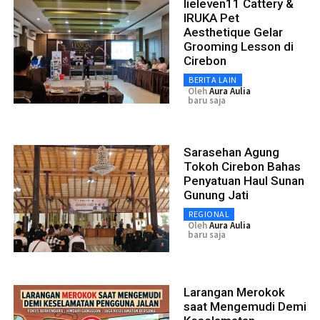
Iieleven11 Cattery &
IRUKA Pet
Aesthetique Gelar
Grooming Lesson di
Cirebon
BERITA LAIN
Oleh
Aura Aulia
baru saja
Sarasehan Agung
Tokoh Cirebon Bahas
Penyatuan Haul Sunan
Gunung Jati
REGIONAL
Oleh
Aura Aulia
baru saja
Larangan Merokok
saat Mengemudi Demi