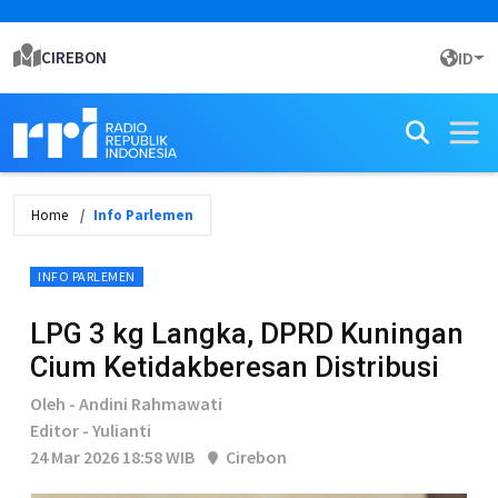
CIREBON
ID
Home
Info Parlemen
INFO PARLEMEN
LPG 3 kg Langka, DPRD Kuningan
Cium Ketidakberesan Distribusi
Oleh - Andini Rahmawati
Editor - Yulianti
24 Mar 2026 18:58 WIB
Cirebon