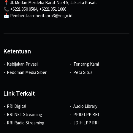
📍 Jl. Medan Merdeka Barat No.4-5, Jakarta Pusat.
📞 +6221 350 0584, +6221 351 1086
📩 Pemberitaan: beritapro3@rri.go.id
Ketentuan
Kebijakan Privasi
Tentang Kami
Pedoman Media Siber
Peta Situs
Link Terkait
RRI Digital
Audio Library
RRI NET Streaming
PPID LPP RRI
RRI Radio Streaming
JDIH LPP RRI