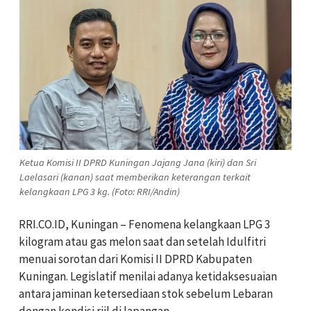
Ketua Komisi II DPRD Kuningan Jajang Jana (kiri) dan Sri
Laelasari (kanan) saat memberikan keterangan terkait
kelangkaan LPG 3 kg. (Foto: RRI/Andin)
RRI.CO.ID, Kuningan – Fenomena kelangkaan LPG 3
kilogram atau gas melon saat dan setelah Idulfitri
menuai sorotan dari Komisi II DPRD Kabupaten
Kuningan. Legislatif menilai adanya ketidaksesuaian
antara jaminan ketersediaan stok sebelum Lebaran
dengan kondisi riil di lapangan.