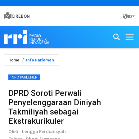
CIREBON
ID
Home
Info Parlemen
INFO PARLEMEN
DPRD Soroti Perwali
Penyelenggaraan Diniyah
Takmiliyah sebagai
Ekstrakurikuler
Oleh - Lengga Ferdiansyah
Editor - Dhani Sumpena