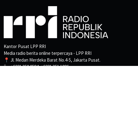
Kantor Pusat LPP RRI
Media radio berita online terpercaya - LPP RRI
📍 Jl. Medan Merdeka Barat No.4-5, Jakarta Pusat.
📞 +6221 350 0584, +6221 351 1086
📩 Pemberitaan: beritapro3@rri.go.id
Ketentuan
Kebijakan Privasi
Tentang Kami
Pedoman Media Siber
Peta Situs