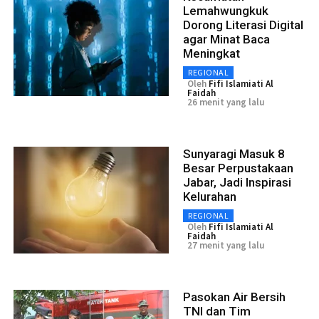
Lemahwungkuk
Dorong Literasi Digital
agar Minat Baca
Meningkat
REGIONAL
Oleh
Fifi Islamiati Al
Faidah
26 menit yang lalu
Sunyaragi Masuk 8
Besar Perpustakaan
Jabar, Jadi Inspirasi
Kelurahan
REGIONAL
Oleh
Fifi Islamiati Al
Faidah
27 menit yang lalu
Pasokan Air Bersih
TNI dan Tim