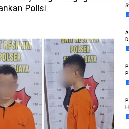
S
nkan Polisi
A
D
P
P
P
H