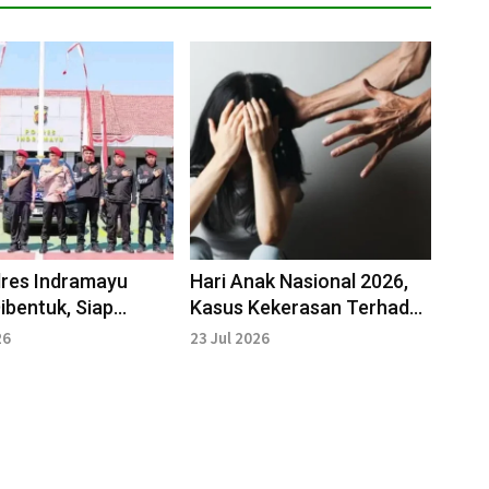
lres Indramayu
Hari Anak Nasional 2026,
ibentuk, Siap
Kasus Kekerasan Terhadap
 Kejahatan Apapun
Anak di Majalengka
26
23 Jul 2026
Terbongkar