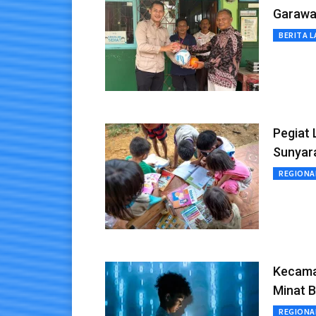
Garawa
BERITA L
Pegiat 
Sunyar
REGIONA
Kecama
Minat 
REGIONA