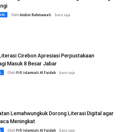
ngi
Oleh
Andini Rahmawati
baru saja
AIN
Literasi Cirebon Apresiasi Perpustakaan
agi Masuk 8 Besar Jabar
Oleh
Fifi Islamiati Al Faidah
baru saja
L
tan Lemahwungkuk Dorong Literasi Digital agar
Baca Meningkat
Oleh
Fifi Islamiati Al Faidah
baru saja
L