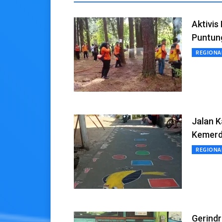
Aktivis
Puntun
REGIONA
Jalan 
Kemer
REGIONA
Gerindr