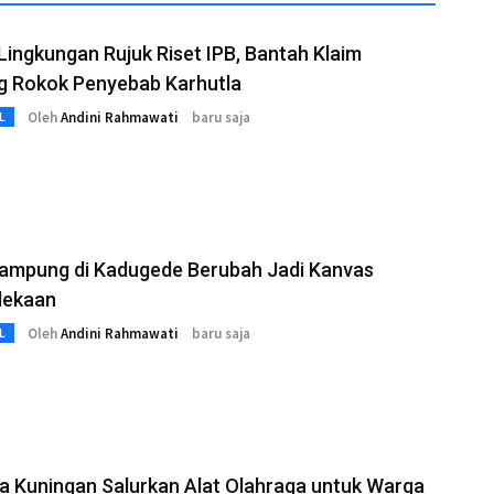
 Lingkungan Rujuk Riset IPB, Bantah Klaim
g Rokok Penyebab Karhutla
Oleh
Andini Rahmawati
baru saja
L
Kampung di Kadugede Berubah Jadi Kanvas
dekaan
Oleh
Andini Rahmawati
baru saja
L
a Kuningan Salurkan Alat Olahraga untuk Warga