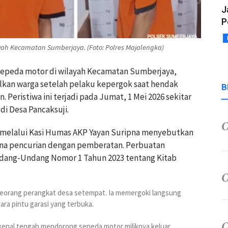
J
P
ah Kecamatan Sumberjaya. (Foto: Polres Majalengka)
n sepeda motor di wilayah Kecamatan Sumberjaya,
lkan warga setelah pelaku kepergok saat hendak
B
Peristiwa ini terjadi pada Jumat, 1 Mei 2026 sekitar
di Desa Pancaksuji.
 melalui Kasi Humas AKP Yayan Suripna menyebutkan
ana pencurian dengan pemberatan. Perbuatan
dang-Undang Nomor 1 Tahun 2023 tentang Kitab
, seorang perangkat desa setempat. Ia memergoki langsung
uara pintu garasi yang terbuka.
dikenal tengah mendorong sepeda motor miliknya keluar