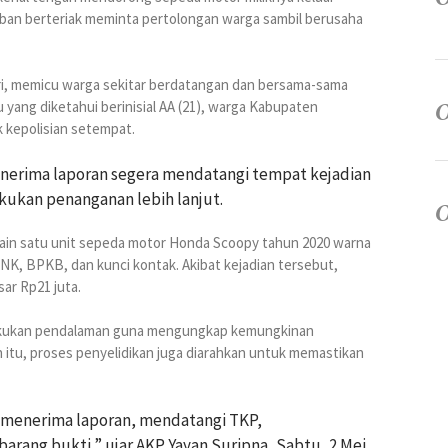
orban berteriak meminta pertolongan warga sambil berusaha
ri, memicu warga sekitar berdatangan dan bersama-sama
 yang diketahui berinisial AA (21), warga Kabupaten
 kepolisian setempat.
enerima laporan segera mendatangi tempat kejadian
kukan penanganan lebih lanjut.
 lain satu unit sepeda motor Honda Scoopy tahun 2020 warna
K, BPKB, dan kunci kontak. Akibat kejadian tersebut,
ar Rp21 juta.
lakukan pendalaman guna mengungkap kemungkinan
n itu, proses penyelidikan juga diarahkan untuk memastikan
i menerima laporan, mendatangi TKP,
ang bukti,” ujar AKP Yayan Suripna, Sabtu, 2 Mei