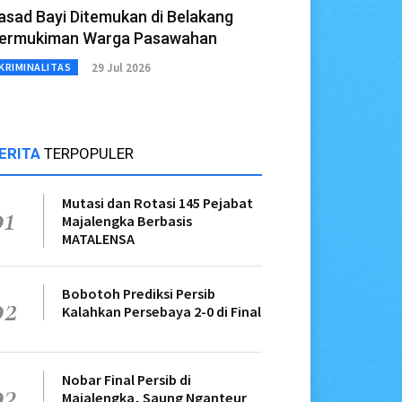
asad Bayi Ditemukan di Belakang
ermukiman Warga Pasawahan
29 Jul 2026
KRIMINALITAS
ERITA
TERPOPULER
Mutasi dan Rotasi 145 Pejabat
01
Majalengka Berbasis
MATALENSA
Bobotoh Prediksi Persib
02
Kalahkan Persebaya 2-0 di Final
Nobar Final Persib di
03
Majalengka, Saung Nganteur