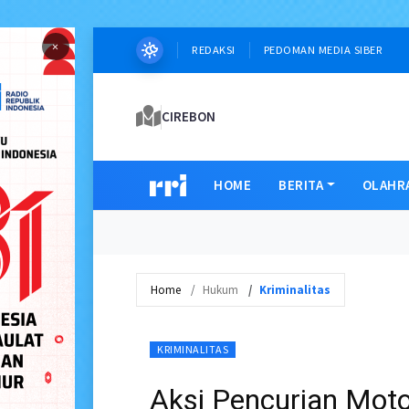
×
REDAKSI
PEDOMAN MEDIA SIBER
CIREBON
HOME
BERITA
OLAHR
Home
Hukum
Kriminalitas
KRIMINALITAS
Aksi Pencurian Moto