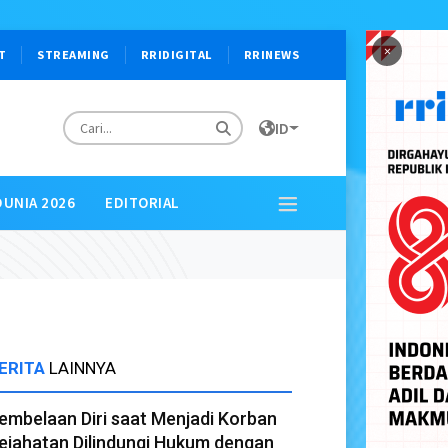
×
T
STREAMING
RRIDIGITAL
RRINEWS
ID
DUNIA 2026
EDITORIAL
ERITA
LAINNYA
embelaan Diri saat Menjadi Korban
ejahatan Dilindungi Hukum dengan