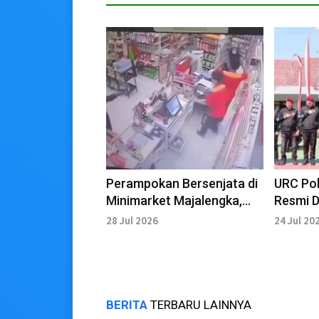
Perampokan Bersenjata di
URC Po
Minimarket Majalengka,
Resmi D
Karyawan Tertembak
Tindak
28 Jul 2026
24 Jul 20
BERITA
TERBARU LAINNYA