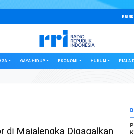
RRINE
AGA
GAYA HIDUP
EKONOMI
HUKUM
PIALA 
B
P
r di Majalengka Digagalkan
K