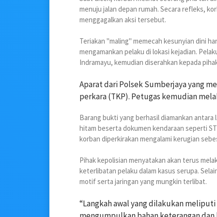
menuju jalan depan rumah. Secara refleks, k
menggagalkan aksi tersebut.
Teriakan "maling" memecah kesunyian dini ha
mengamankan pelaku di lokasi kejadian. Pelaku
Indramayu, kemudian diserahkan kepada pihak
Aparat dari Polsek Sumberjaya yang m
perkara (TKP). Petugas kemudian mela
Barang bukti yang berhasil diamankan antara
hitam beserta dokumen kendaraan seperti STN
korban diperkirakan mengalami kerugian sebes
Pihak kepolisian menyatakan akan terus me
keterlibatan pelaku dalam kasus serupa. Selai
motif serta jaringan yang mungkin terlibat.
“Langkah awal yang dilakukan meliput
mengumpulkan bahan keterangan dan bar