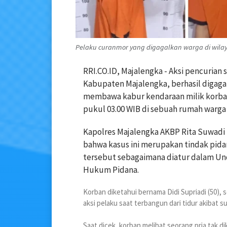
Pelaku curanmor yang digagalkan warga di wilay
RRI.CO.ID, Majalengka - Aksi pencuria
Kabupaten Majalengka, berhasil digaga
membawa kabur kendaraan milik korban. 
pukul 03.00 WIB di sebuah rumah warga 
Kapolres Majalengka AKBP Rita Suwadi
bahwa kasus ini merupakan tindak pid
tersebut sebagaimana diatur dalam Un
Hukum Pidana.
Korban diketahui bernama Didi Supriadi (50)
aksi pelaku saat terbangun dari tidur akibat s
Saat dicek, korban melihat seorang pria tak 