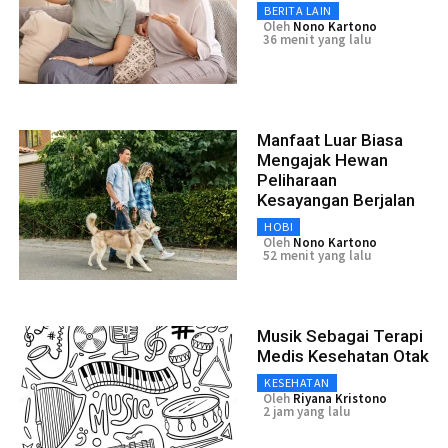
BERITA LAIN
Oleh
Nono Kartono
36 menit yang lalu
Manfaat Luar Biasa
Mengajak Hewan
Peliharaan
Kesayangan Berjalan
HOBI
Oleh
Nono Kartono
52 menit yang lalu
Musik Sebagai Terapi
Medis Kesehatan Otak
KESEHATAN
Oleh
Riyana Kristono
2 jam yang lalu