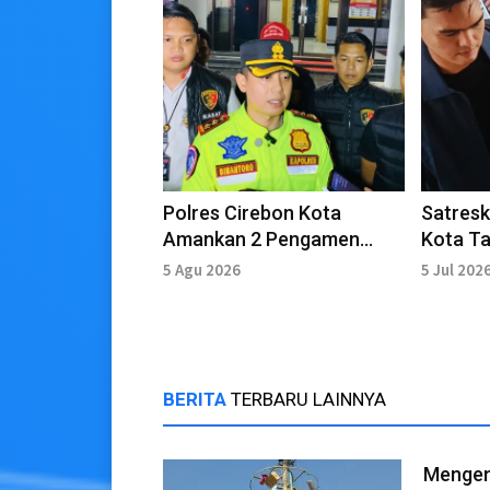
Polres Cirebon Kota
Satresk
Amankan 2 Pengamen
Kota T
Pemukul Warga di GTC
Tindak 
5 Agu 2026
5 Jul 202
Kutaga
BERITA
TERBARU LAINNYA
Mengena