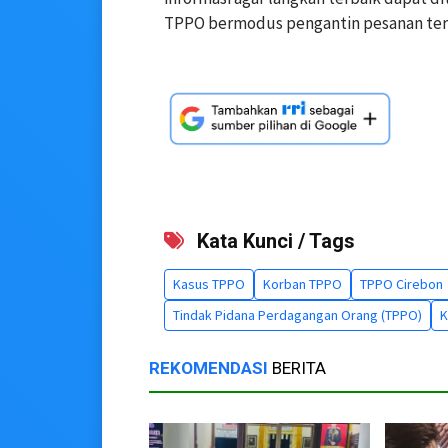
TPPO bermodus pengantin pesanan ter
Kata Kunci / Tags
Kasus TPPO
Korban TPPO
TPPO Cirebon
Tindak Pidana Perdagangan Orang (TPPO)
K
REKOMENDASI
BERITA