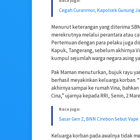
Baca juga:
Cegah Curanmor, Kapolsek Gunung Ja
Menurut keterangan yang diterima SBMI
merekrutnya melalui perantara atau ca
Pertemuan dengan para pelaku juga dise
Kapuk, Tangerang, sebelum akhirnya Vi
kumpul sejumlah warga negara asing yang
Pak Maman menuturkan, bujuk rayu yang
berhasil meyakinkan keluarga korban. “
akhirnya sampai ke rumah Vina, bahkan
Cina,” ujarnya kepada RRI, Senin, 2 Mare
Baca juga:
Sasar Gen Z, BNN Cirebon Sebut Vape
Keluarga korban pada awalnya tidak me