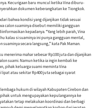
ya. Kecurigaan baru muncul ketika Vina diburu-
nyerahkan dokumen keberangkatan ke Tiongkok.
ari bahwa kondisi yang dijanjikan tidak sesuai
wa calon suaminya disebut memiliki gangguan
iinformasikan kepadanya. “Yang lebih parah, Vina
tahu kalau si suaminya ini punya gangguan mental,
on suaminya secara langsung,” kata Pak Maman.
u menerima mahar sebesar Rp100 juta dan dijanjikan
lon suami. Namun ketika ia ingin kembali ke
an, pihak keluarga suami meminta Vina
ipat atau sekitar Rp400 juta sebagai syarat
leh lembaga hukum di wilayah Kabupaten Cirebon dan
i pihak untuk mengupayakan kepulangannya ke
yatakan tetap melakukan koordinasi dan berbagi
ditempuh demi menyelamatkan korban dari jeratan