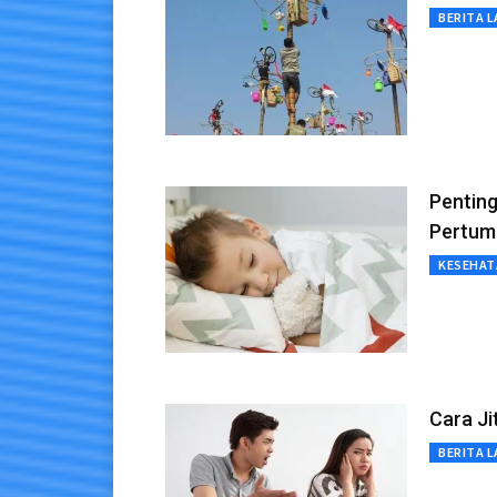
BERITA L
Penting
Pertum
KESEHAT
Cara Ji
BERITA L