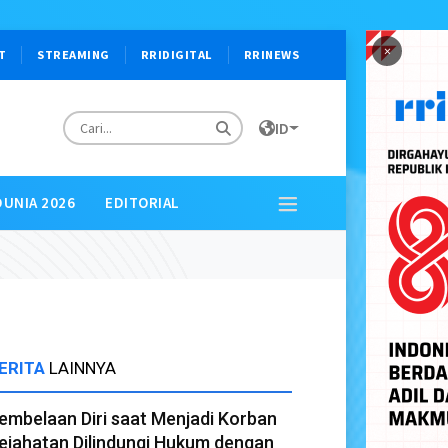
×
T
STREAMING
RRIDIGITAL
RRINEWS
ID
DUNIA 2026
EDITORIAL
ERITA
LAINNYA
embelaan Diri saat Menjadi Korban
ejahatan Dilindungi Hukum dengan