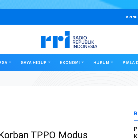
RRINE
AGA
GAYA HIDUP
EKONOMI
HUKUM
PIALA 
B
P
i Korban TPPO Modus
K