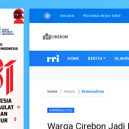
×
REDAKSI
PEDOMAN MEDIA SIBER
CIREBON
HOME
BERITA
OLAHR
Home
Hukum
Kriminalitas
KRIMINALITAS
Warga Cirebon Jad