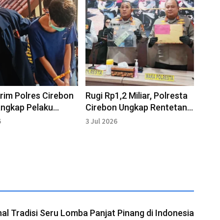
rim Polres Cirebon
Rugi Rp1,2 Miliar, Polresta
angkap Pelaku
Cirebon Ungkap Rentetan
Asusila di JPO
Kasus Kriminalitas Selama
6
3 Jul 2026
ra
Juni
l Tradisi Seru Lomba Panjat Pinang di Indonesia