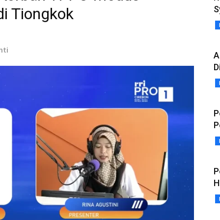
S
di Tiongkok
nti
A
D
P
P
P
H