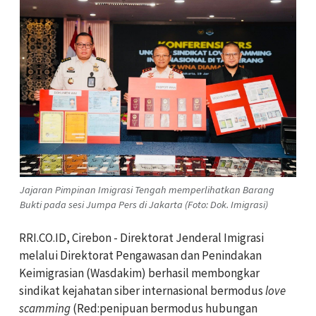
Jajaran Pimpinan Imigrasi Tengah memperlihatkan Barang
Bukti pada sesi Jumpa Pers di Jakarta (Foto: Dok. Imigrasi)
RRI.CO.ID, Cirebon - Direktorat Jenderal Imigrasi
melalui Direktorat Pengawasan dan Penindakan
Keimigrasian (Wasdakim) berhasil membongkar
sindikat kejahatan siber internasional bermodus
love
scamming
(Red:penipuan bermodus hubungan