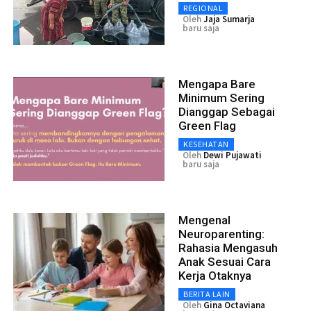
REGIONAL
Oleh
Jaja Sumarja
baru saja
Mengapa Bare
Minimum Sering
Dianggap Sebagai
Green Flag
KESEHATAN
Oleh
Dewi Pujawati
baru saja
Mengenal
Neuroparenting:
Rahasia Mengasuh
Anak Sesuai Cara
Kerja Otaknya
BERITA LAIN
Oleh
Gina Octaviana