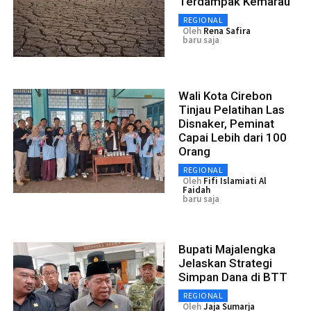
Terdampak Kemarau
REGIONAL
Oleh
Rena Safira
baru saja
Wali Kota Cirebon
Tinjau Pelatihan Las
Disnaker, Peminat
Capai Lebih dari 100
Orang
REGIONAL
Oleh
Fifi Islamiati Al
Faidah
baru saja
Bupati Majalengka
Jelaskan Strategi
Simpan Dana di BTT
REGIONAL
Oleh
Jaja Sumarja