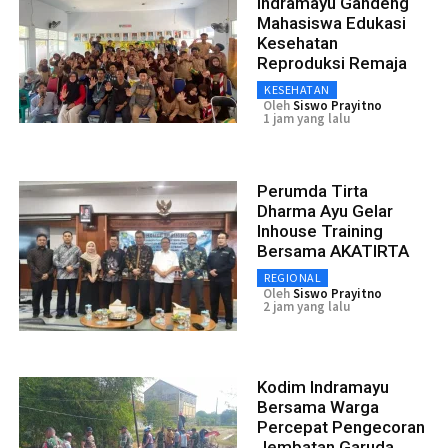
Indramayu Gandeng
Mahasiswa Edukasi
Kesehatan
Reproduksi Remaja
KESEHATAN
Oleh
Siswo Prayitno
1 jam yang lalu
Perumda Tirta
Dharma Ayu Gelar
Inhouse Training
Bersama AKATIRTA
REGIONAL
Oleh
Siswo Prayitno
2 jam yang lalu
Kodim Indramayu
Bersama Warga
Percepat Pengecoran
Jembatan Garuda