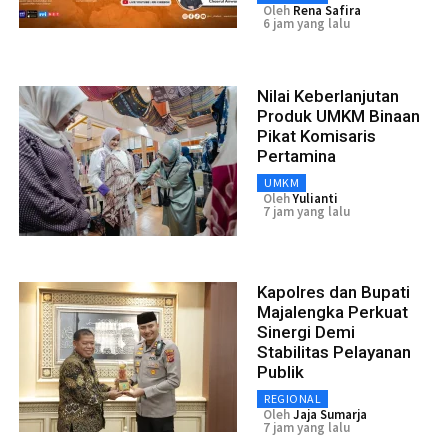
Oleh
Rena Safira
6 jam yang lalu
Nilai Keberlanjutan
Produk UMKM Binaan
Pikat Komisaris
Pertamina
UMKM
Oleh
Yulianti
7 jam yang lalu
Kapolres dan Bupati
Majalengka Perkuat
Sinergi Demi
Stabilitas Pelayanan
Publik
REGIONAL
Oleh
Jaja Sumarja
7 jam yang lalu