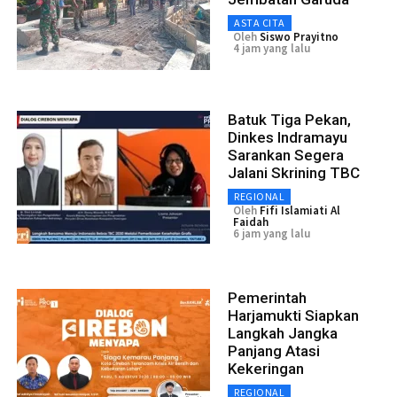
ASTA CITA
Oleh
Siswo Prayitno
4 jam yang lalu
Batuk Tiga Pekan,
Dinkes Indramayu
Sarankan Segera
Jalani Skrining TBC
REGIONAL
Oleh
Fifi Islamiati Al
Faidah
6 jam yang lalu
Pemerintah
Harjamukti Siapkan
Langkah Jangka
Panjang Atasi
Kekeringan
REGIONAL