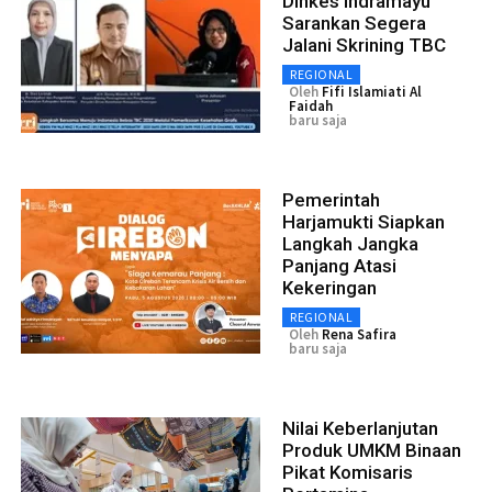
Dinkes Indramayu
Sarankan Segera
Jalani Skrining TBC
REGIONAL
Oleh
Fifi Islamiati Al
Faidah
baru saja
Pemerintah
Harjamukti Siapkan
Langkah Jangka
Panjang Atasi
Kekeringan
REGIONAL
Oleh
Rena Safira
baru saja
Nilai Keberlanjutan
Produk UMKM Binaan
Pikat Komisaris