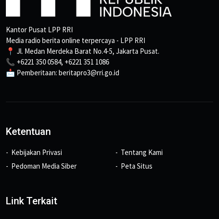
Kantor Pusat LPP RRI
Media radio berita online terpercaya - LPP RRI
📍 Jl. Medan Merdeka Barat No.4-5, Jakarta Pusat.
📞 +6221 350 0584, +6221 351 1086
📩 Pemberitaan: beritapro3@rri.go.id
Ketentuan
Kebijakan Privasi
Tentang Kami
Pedoman Media Siber
Peta Situs
Link Terkait