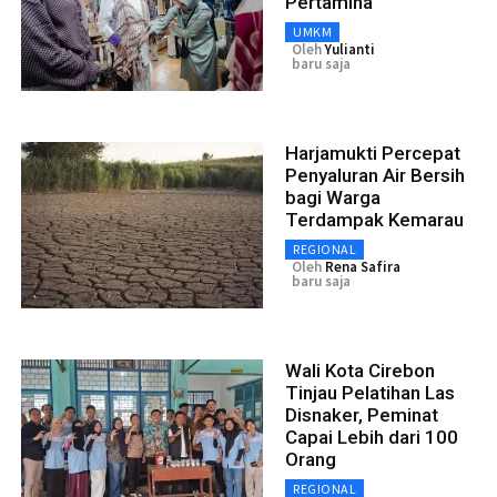
Pertamina
UMKM
Oleh
Yulianti
baru saja
Harjamukti Percepat
Penyaluran Air Bersih
bagi Warga
Terdampak Kemarau
REGIONAL
Oleh
Rena Safira
baru saja
Wali Kota Cirebon
Tinjau Pelatihan Las
Disnaker, Peminat
Capai Lebih dari 100
Orang
REGIONAL