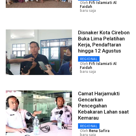
Oleh
Fifi Islamiati Al
Faidah
baru saja
Disnaker Kota Cirebon
Buka Lima Pelatihan
Kerja, Pendaftaran
hingga 12 Agustus
REGIONAL
Oleh
Fifi Islamiati Al
Faidah
baru saja
Camat Harjamukti
Gencarkan
Pencegahan
Kebakaran Lahan saat
Kemarau
REGIONAL
Oleh
Rena Safira
baru saja