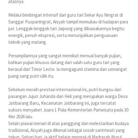
atasnya.
Melalui bimbingan intensif dari guru tari Sekar Ayu Ningrat di
Sanggar Puspaningrat, Aisyah tampil memukau di hadapan para
juri. Lenggak-lenggok tari Jaipong yang dibawakannya begitu
energik, penuh ekspresi, serta menunjukkan penguasaan
teknik yang matang.
Penampilannya yang sangat memikat menuai banyak pujian,
bahkan pujian khusus datang dari salah satu guru tari yang
berasal dari Timor Leste. Ia mengagumi stamina dan semangat
juang sang putri cilik itu.
Sebelum meraih prestasi internasional ini, putri bungsu dari
pasangan Jujun Juhanda dan Heli yang merupakan warga Desa
Jatibarang Baru, Kecamatan Jatibarang ini, juga tercatat
sukses menyabet Juara 1 Piala Kementerian Pariwisata pada 30
Mei 2026 lalu.
Selain piawai menari di atas panggung dan melestarikan budaya
tradisional, Aisyah juga dikenal sebagai sosok santriwati yang
tekun. Sehari-hari, ia aktif belajar mengaji di Madrasah Nurul