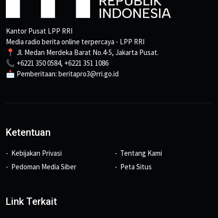
Kantor Pusat LPP RRI
Media radio berita online terpercaya - LPP RRI
📍 Jl. Medan Merdeka Barat No.4-5, Jakarta Pusat.
📞 +6221 350 0584, +6221 351 1086
📩 Pemberitaan: beritapro3@rri.go.id
Ketentuan
Kebijakan Privasi
Tentang Kami
Pedoman Media Siber
Peta Situs
Link Terkait