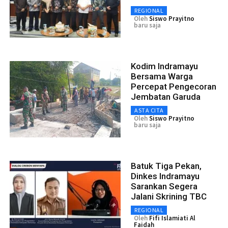
REGIONAL
Oleh
Siswo Prayitno
baru saja
Kodim Indramayu
Bersama Warga
Percepat Pengecoran
Jembatan Garuda
ASTA CITA
Oleh
Siswo Prayitno
baru saja
Batuk Tiga Pekan,
Dinkes Indramayu
Sarankan Segera
Jalani Skrining TBC
REGIONAL
Oleh
Fifi Islamiati Al
Faidah