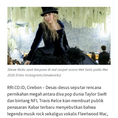
Stevie Nicks saat berpose di red carpet acara Met Gala pada Mei
2026 (Foto: Instagram/stevienicks)
RRI.CO.ID, Cirebon – Desas-desus seputar rencana
pernikahan megah antara diva pop dunia Taylor Swift
dan bintang NFL Travis Kelce kian membuat publik
penasaran. Kabar terbaru menyebutkan bahwa
legenda musik rock sekaligus vokalis Fleetwood Mac,