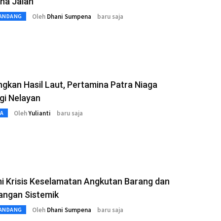
na Jalan
Oleh
Dhani Sumpena
baru saja
ANDANG
kan Hasil Laut, Pertamina Patra Niaga
gi Nelayan
Oleh
Yulianti
baru saja
TA
i Krisis Keselamatan Angkutan Barang dan
angan Sistemik
Oleh
Dhani Sumpena
baru saja
ANDANG