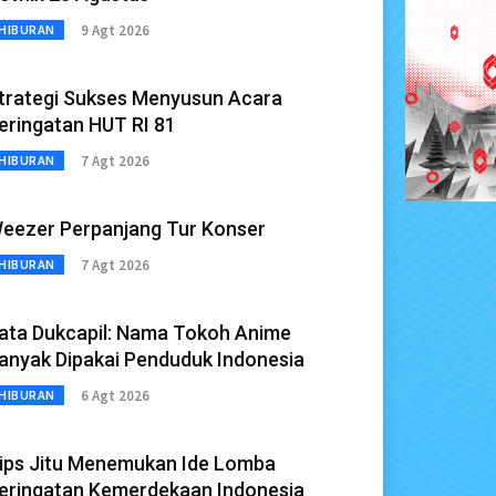
9 Agt 2026
HIBURAN
trategi Sukses Menyusun Acara
eringatan HUT RI 81
7 Agt 2026
HIBURAN
eezer Perpanjang Tur Konser
7 Agt 2026
HIBURAN
ata Dukcapil: Nama Tokoh Anime
anyak Dipakai Penduduk Indonesia
6 Agt 2026
HIBURAN
ips Jitu Menemukan Ide Lomba
eringatan Kemerdekaan Indonesia