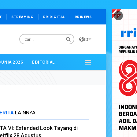
×
T
STREAMING
RRIDIGITAL
RRINEWS
ID
DUNIA 2026
EDITORIAL
ERITA
LAINNYA
TA VI: Extended Look Tayang di
etflix 28 Agustus