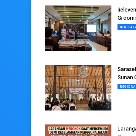
Iieleve
Groomi
BERITA L
Sarase
Sunan 
REGIONA
Larang