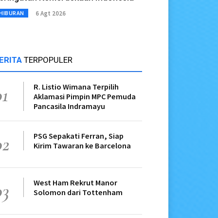
6 Agt 2026
HIBURAN
ERITA
TERPOPULER
R. Listio Wimana Terpilih
01
Aklamasi Pimpin MPC Pemuda
Pancasila Indramayu
PSG Sepakati Ferran, Siap
02
Kirim Tawaran ke Barcelona
West Ham Rekrut Manor
03
Solomon dari Tottenham