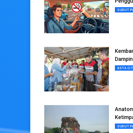
Penggu
SUDUT P
Kembang
Dampin
ASTA CI
Anatom
Ketimp
SUDUT P