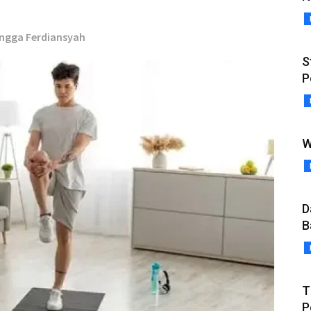
engga Ferdiansyah
S
P
W
D
B
T
P