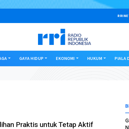
RRINE
AGA
GAYA HIDUP
EKONOMI
HUKUM
PIALA 
B
G
ihan Praktis untuk Tetap Aktif
N