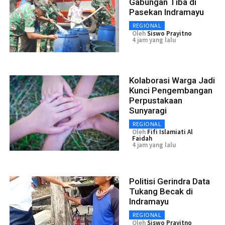
Gabungan Tiba di
Pasekan Indramayu
REGIONAL
Oleh
Siswo Prayitno
4 jam yang lalu
Kolaborasi Warga Jadi
Kunci Pengembangan
Perpustakaan
Sunyaragi
REGIONAL
Oleh
Fifi Islamiati Al
Faidah
4 jam yang lalu
Politisi Gerindra Data
Tukang Becak di
Indramayu
REGIONAL
Oleh
Siswo Prayitno