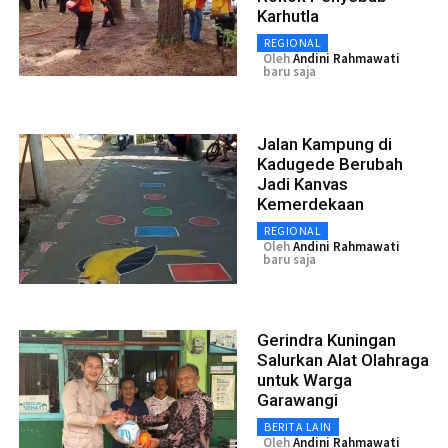
Karhutla
REGIONAL
Oleh
Andini Rahmawati
baru saja
Jalan Kampung di
Kadugede Berubah
Jadi Kanvas
Kemerdekaan
REGIONAL
Oleh
Andini Rahmawati
baru saja
Gerindra Kuningan
Salurkan Alat Olahraga
untuk Warga
Garawangi
BERITA LAIN
Oleh
Andini Rahmawati