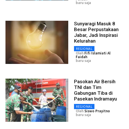
baru saja
Sunyaragi Masuk 8
Besar Perpustakaan
Jabar, Jadi Inspirasi
Kelurahan
REGIONAL
Oleh
Fifi Islamiati Al
Faidah
baru saja
Pasokan Air Bersih
TNI dan Tim
Gabungan Tiba di
Pasekan Indramayu
REGIONAL
Oleh
Siswo Prayitno
baru saja