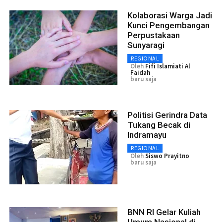
Kolaborasi Warga Jadi
Kunci Pengembangan
Perpustakaan
Sunyaragi
REGIONAL
Oleh
Fifi Islamiati Al
Faidah
baru saja
Politisi Gerindra Data
Tukang Becak di
Indramayu
REGIONAL
Oleh
Siswo Prayitno
baru saja
BNN RI Gelar Kuliah
Umum Nasional di