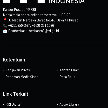
Kantor Pusat LPP RRI
Media radio berita online terpercaya - LPP RRI
📍 Jl. Medan Merdeka Barat No.4-5, Jakarta Pusat.
📞 +6221 350 0584, +6221 351 1086
📩 Pemberitaan: beritapro3@rri.go.id
Ketentuan
Kebijakan Privasi
Tentang Kami
Pedoman Media Siber
Peta Situs
Link Terkait
RRI Digital
Audio Library