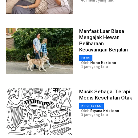
46 menit yang lalu
Manfaat Luar Biasa
Mengajak Hewan
Peliharaan
Kesayangan Berjalan
HOBI
Oleh
Nono Kartono
1 jam yang lalu
Musik Sebagai Terapi
Medis Kesehatan Otak
KESEHATAN
Oleh
Riyana Kristono
3 jam yang lalu