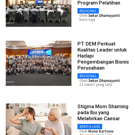
Program Pelatihan
REGIONAL
Oleh
Sekar Dhamayanti
baru saja
PT DEM Perkuat
Kualitas Leader untuk
Hadapi
Pengembangan Bisnis
Perusahaan
REGIONAL
Oleh
Sekar Dhamayanti
11 menit yang lalu
Stigma Mom Shaming
pada Ibu yang
Melahirkan Caesar
BERITA LAIN
Oleh
Nono Kartono