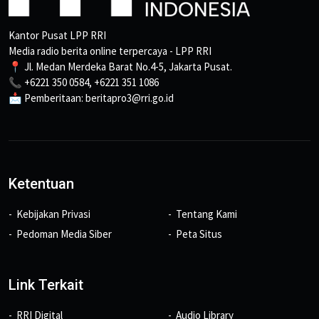
Kantor Pusat LPP RRI
Media radio berita online terpercaya - LPP RRI
📍 Jl. Medan Merdeka Barat No.4-5, Jakarta Pusat.
📞 +6221 350 0584, +6221 351 1086
📩 Pemberitaan: beritapro3@rri.go.id
Ketentuan
Kebijakan Privasi
Tentang Kami
Pedoman Media Siber
Peta Situs
Link Terkait
RRI Digital
Audio Library