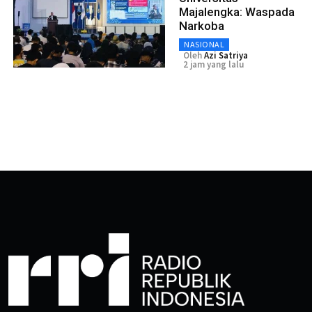
Majalengka: Waspada
Narkoba
NASIONAL
Oleh
Azi Satriya
2 jam yang lalu