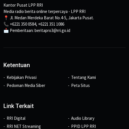
Kantor Pusat LPP RRI
Media radio berita online terpercaya - LPP RRI
📍 Jl. Medan Merdeka Barat No.4-5, Jakarta Pusat.
📞 +6221 350 0584, +6221 351 1086
📩 Pemberitaan: beritapro3@rri.go.id
Ketentuan
Kebijakan Privasi
Tentang Kami
Pedoman Media Siber
Peta Situs
Link Terkait
RRI Digital
Audio Library
RRI NET Streaming
PPID LPP RRI