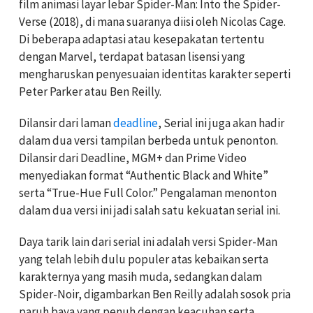
film animasi layar lebar Spider-Man: Into the Spider-
Verse (2018), di mana suaranya diisi oleh Nicolas Cage.
Di beberapa adaptasi atau kesepakatan tertentu
dengan Marvel, terdapat batasan lisensi yang
mengharuskan penyesuaian identitas karakter seperti
Peter Parker atau Ben Reilly.
Dilansir dari laman
deadline
,
Serial ini juga akan hadir
dalam dua versi tampilan berbeda untuk penonton.
Dilansir dari Deadline, MGM+ dan Prime Video
menyediakan format “Authentic Black and White”
serta “True-Hue Full Color.” Pengalaman menonton
dalam dua versi ini jadi salah satu kekuatan serial ini.
Daya tarik lain dari serial ini adalah versi Spider-Man
yang telah lebih dulu populer atas kebaikan serta
karakternya yang masih muda, sedangkan dalam
Spider-Noir, digambarkan Ben Reilly adalah sosok pria
paruh baya yang penuh dengan keacuhan serta