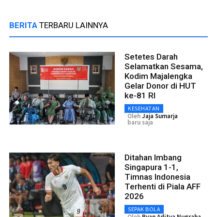
BERITA
TERBARU LAINNYA
Setetes Darah
Selamatkan Sesama,
Kodim Majalengka
Gelar Donor di HUT
ke-81 RI
KESEHATAN
Oleh
Jaja Sumarja
baru saja
Ditahan Imbang
Singapura 1-1,
Timnas Indonesia
Terhenti di Piala AFF
2026
SEPAK BOLA
Oleh
Ryan Aditya Nugraha