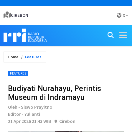
CIREBON
ID
Home
Features
FEATURES
Budiyati Nurahayu, Perintis
Museum di Indramayu
Oleh - Siswo Prayitno
Editor - Yulianti
21 Apr 2026 21:43 WIB
Cirebon