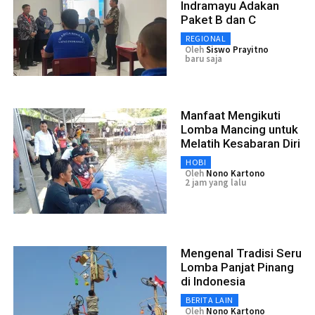
Indramayu Adakan
Paket B dan C
REGIONAL
Oleh
Siswo Prayitno
baru saja
Manfaat Mengikuti
Lomba Mancing untuk
Melatih Kesabaran Diri
HOBI
Oleh
Nono Kartono
2 jam yang lalu
Mengenal Tradisi Seru
Lomba Panjat Pinang
di Indonesia
BERITA LAIN
Oleh
Nono Kartono