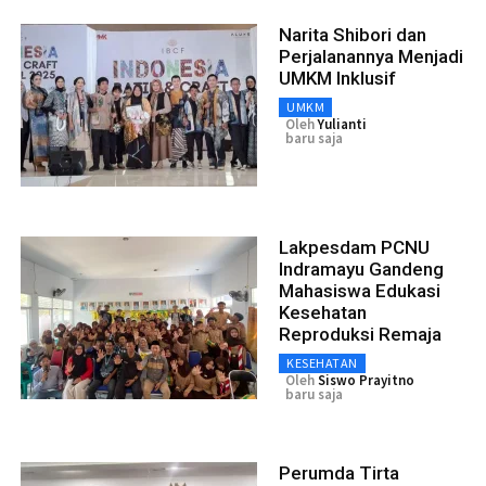
Narita Shibori dan
Perjalanannya Menjadi
UMKM Inklusif
UMKM
Oleh
Yulianti
baru saja
Lakpesdam PCNU
Indramayu Gandeng
Mahasiswa Edukasi
Kesehatan
Reproduksi Remaja
KESEHATAN
Oleh
Siswo Prayitno
baru saja
Perumda Tirta