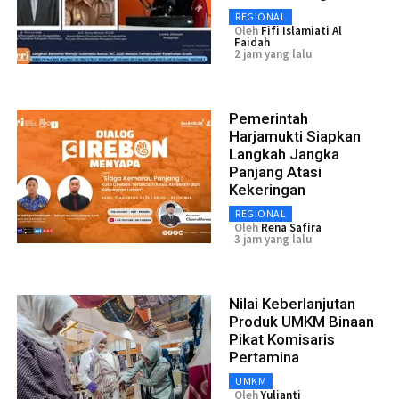
REGIONAL
Oleh
Fifi Islamiati Al
Faidah
2 jam yang lalu
Pemerintah
Harjamukti Siapkan
Langkah Jangka
Panjang Atasi
Kekeringan
REGIONAL
Oleh
Rena Safira
3 jam yang lalu
Nilai Keberlanjutan
Produk UMKM Binaan
Pikat Komisaris
Pertamina
UMKM
Oleh
Yulianti