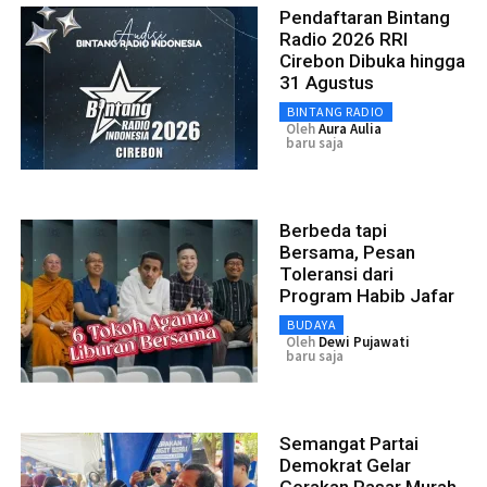
Pendaftaran Bintang
Radio 2026 RRI
Cirebon Dibuka hingga
31 Agustus
BINTANG RADIO
Oleh
Aura Aulia
baru saja
Berbeda tapi
Bersama, Pesan
Toleransi dari
Program Habib Jafar
BUDAYA
Oleh
Dewi Pujawati
baru saja
Semangat Partai
Demokrat Gelar
Gerakan Pasar Murah