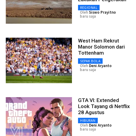
REGIONAL
Oleh
Siswo Prayitno
baru saja
West Ham Rekrut
Manor Solomon dari
Tottenham
SEPAK BOLA
Oleh
Deni Aryanto
baru saja
GTA VI: Extended
Look Tayang di Netflix
28 Agustus
HIBURAN
Oleh
Deni Aryanto
baru saja