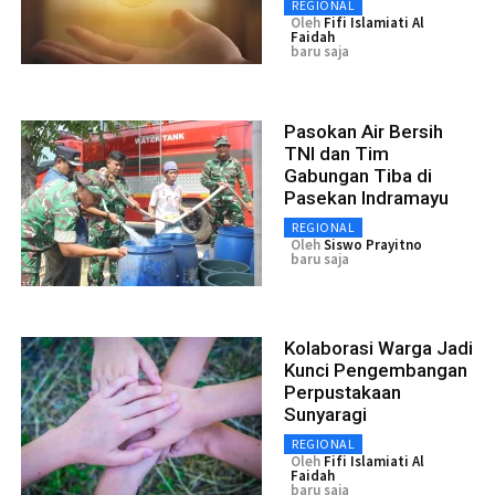
REGIONAL
Oleh
Fifi Islamiati Al
Faidah
baru saja
Pasokan Air Bersih
TNI dan Tim
Gabungan Tiba di
Pasekan Indramayu
REGIONAL
Oleh
Siswo Prayitno
baru saja
Kolaborasi Warga Jadi
Kunci Pengembangan
Perpustakaan
Sunyaragi
REGIONAL
Oleh
Fifi Islamiati Al
Faidah
baru saja