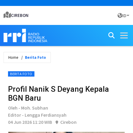
CIREBON
ID
Home
Berita Foto
BERITA FOTO
Profil Nanik S Deyang Kepala
BGN Baru
Oleh - Moh. Subhan
Editor - Lengga Ferdiansyah
04 Jun 2026 11:20 WIB
Cirebon