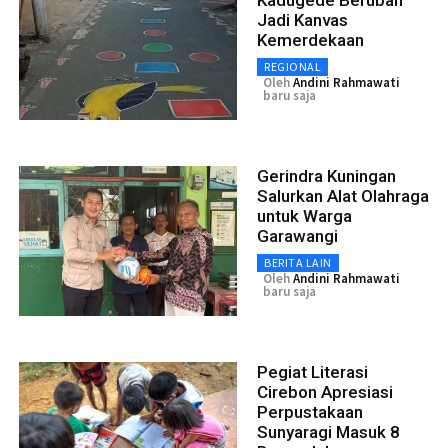
Kadugede Berubah
Jadi Kanvas
Kemerdekaan
REGIONAL
Oleh
Andini Rahmawati
baru saja
Gerindra Kuningan
Salurkan Alat Olahraga
untuk Warga
Garawangi
BERITA LAIN
Oleh
Andini Rahmawati
baru saja
Pegiat Literasi
Cirebon Apresiasi
Perpustakaan
Sunyaragi Masuk 8