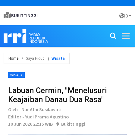
BUKITTINGGI
ID
Home
Gaya Hidup
Wisata
WISATA
Labuan Cermin, "Menelusuri
Keajaiban Danau Dua Rasa"
Oleh - Nur Afni Susilawati
Editor - Yudi Prama Agustino
10 Jun 2026 22:15 WIB
Bukittinggi