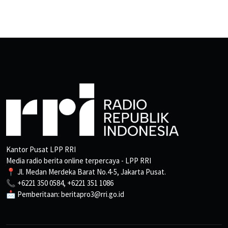
Kantor Pusat LPP RRI
Media radio berita online terpercaya - LPP RRI
📍 Jl. Medan Merdeka Barat No.4-5, Jakarta Pusat.
📞 +6221 350 0584, +6221 351 1086
📩 Pemberitaan: beritapro3@rri.go.id