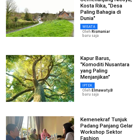
Kosta Rika, "Desa
Paling Bahagia di
Dunia"
WISATA
Oleh
Rismaniar
baru saja
Kapur Barus,
"Komoditi Nusantara
yang Paling
Menjanjikan"
IPTEK
Oleh
Elmawaty.B
baru saja
Kemenekraf Tunjuk
Padang Panjang Gelar
Workshop Sektor
Fashion