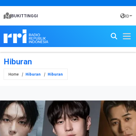
BUKITTINGGI
ID
Hiburan
Home
Hiburan
Hiburan