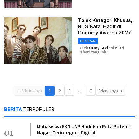
Tolak Kategori Khusus,
BTS Batal Hadir di
Grammy Awards 2027
HIBURAN
Oleh
Utary Guciani Putri
4 hari yang lalu.
…
← Sebelumnya
1
2
3
7
Selanjutnya →
BERITA
TERPOPULER
Mahasiswa KKN UNP Hadirkan Peta Potensi
01
Nagari Terintegrasi Digital