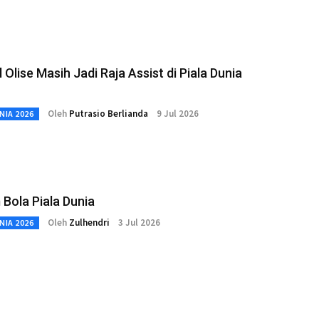
 Olise Masih Jadi Raja Assist di Piala Dunia
Oleh
Putrasio Berlianda
9 Jul 2026
NIA 2026
Bola Piala Dunia
Oleh
Zulhendri
3 Jul 2026
NIA 2026