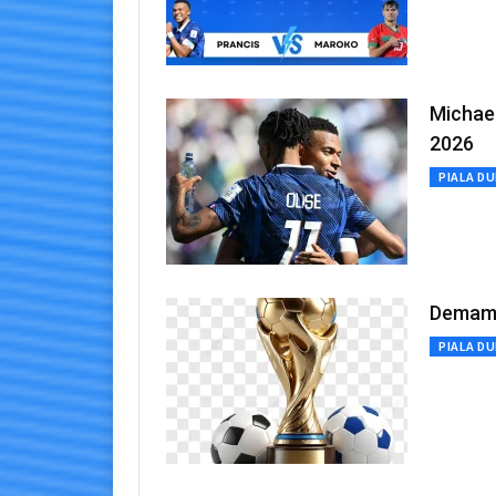
Michael
2026
PIALA DU
Demam 
PIALA DU