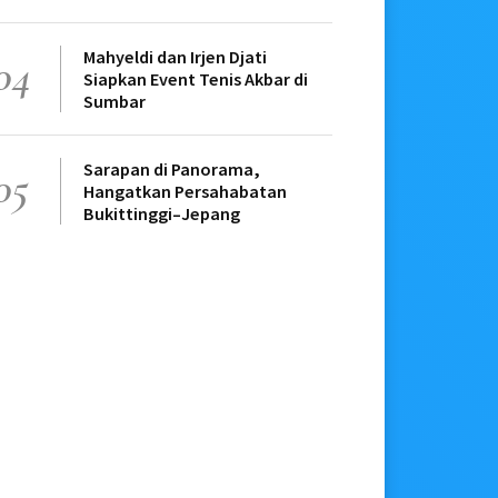
Mahyeldi dan Irjen Djati
04
Siapkan Event Tenis Akbar di
Sumbar
Sarapan di Panorama,
05
Hangatkan Persahabatan
Bukittinggi–Jepang