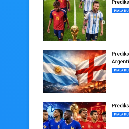
Prediks
PIALA DU
Prediks
Argent
PIALA DU
Prediks
PIALA DU