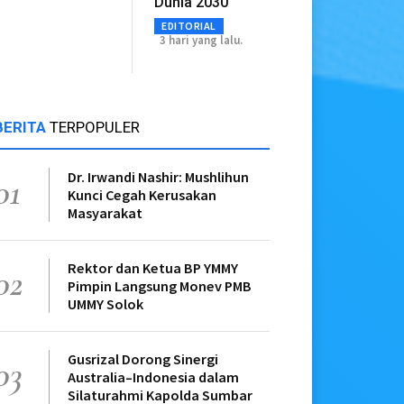
Dunia 2030
EDITORIAL
3 hari yang lalu.
BERITA
TERPOPULER
Dr. Irwandi Nashir: Mushlihun
01
Kunci Cegah Kerusakan
Masyarakat
Rektor dan Ketua BP YMMY
02
Pimpin Langsung Monev PMB
UMMY Solok
Gusrizal Dorong Sinergi
03
Australia–Indonesia dalam
Silaturahmi Kapolda Sumbar