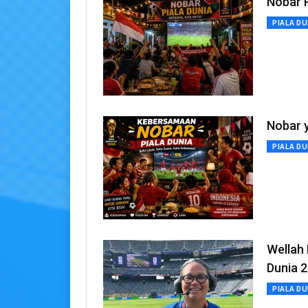
Nobar 
PIALA DU
Nobar 
PIALA DU
Wellah 
Dunia 
PIALA DU