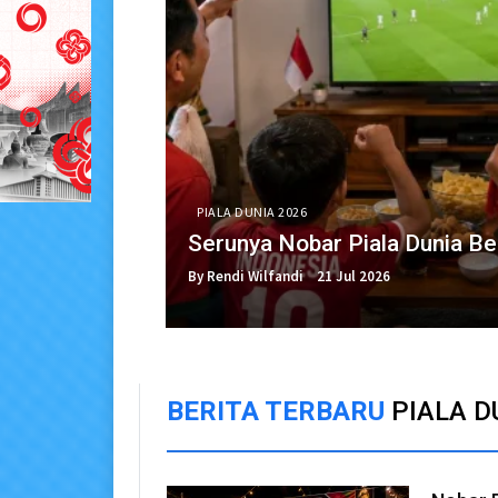
PIALA DUNIA 2026
Serunya Nobar Piala Dunia B
By Rendi Wilfandi
21 Jul 2026
BERITA TERBARU
PIALA D