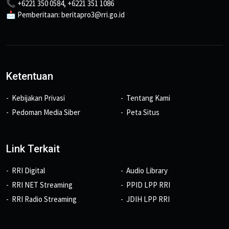
📞 +6221 350 0584, +6221 351 1086
📩 Pemberitaan: beritapro3@rri.go.id
Ketentuan
Kebijakan Privasi
Tentang Kami
Pedoman Media Siber
Peta Situs
Link Terkait
RRI Digital
Audio Library
RRI NET Streaming
PPID LPP RRI
RRI Radio Streaming
JDIH LPP RRI