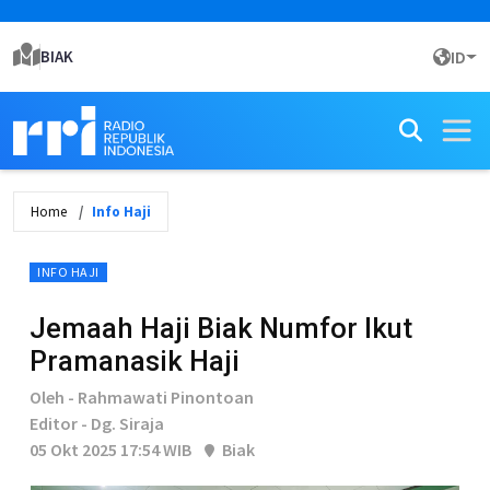
BIAK
ID
Home
Info Haji
INFO HAJI
Jemaah Haji Biak Numfor Ikut
Pramanasik Haji
Oleh - Rahmawati Pinontoan
Editor - Dg. Siraja
05 Okt 2025 17:54 WIB
Biak