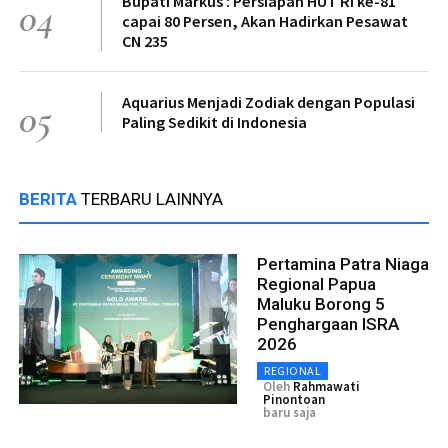
Bupati Markus : Persiapan HUT RI ke-81
04
capai 80 Persen, Akan Hadirkan Pesawat
CN 235
Aquarius Menjadi Zodiak dengan Populasi
05
Paling Sedikit di Indonesia
BERITA
TERBARU LAINNYA
Pertamina Patra Niaga
Regional Papua
Maluku Borong 5
Penghargaan ISRA
2026
REGIONAL
Oleh
Rahmawati
Pinontoan
baru saja