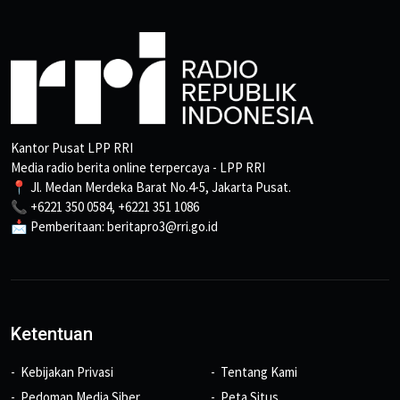
Kantor Pusat LPP RRI
Media radio berita online terpercaya - LPP RRI
📍 Jl. Medan Merdeka Barat No.4-5, Jakarta Pusat.
📞 +6221 350 0584, +6221 351 1086
📩 Pemberitaan: beritapro3@rri.go.id
Ketentuan
Kebijakan Privasi
Tentang Kami
Pedoman Media Siber
Peta Situs