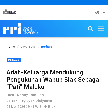
BIAK
ID
Home
Gaya Hidup
Budaya
BUDAYA
Adat -Keluarga Mendukung
Pengukuhan Wabup Biak Sebagai
“Pati” Maluku
Oleh - Ronny Lololuan
Editor - Try Ryan Diniyanto
07 Mei 2026 19:41 WIB
Biak