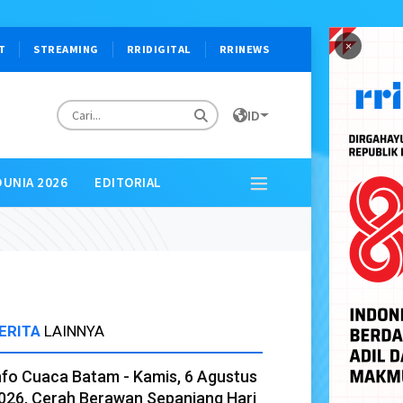
×
T
STREAMING
RRIDIGITAL
RRINEWS
ID
DUNIA 2026
EDITORIAL
ERITA
LAINNYA
nfo Cuaca Batam - Kamis, 6 Agustus
026, Cerah Berawan Sepanjang Hari