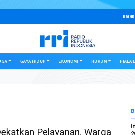
RRINE
AGA
GAYA HIDUP
EKONOMI
HUKUM
PIALA 
B
I
Dekatkan Pelayanan, Warga
2