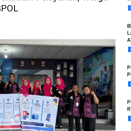
SPOL
B
L
A
P
P
P
R