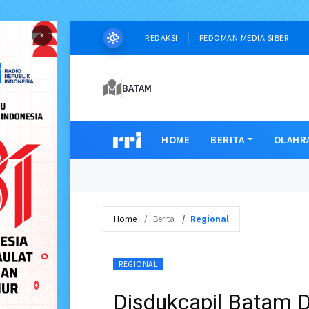
×
REDAKSI
PEDOMAN MEDIA SIBER
BATAM
HOME
BERITA
OLAHR
Home
Berita
Regional
REGIONAL
Disdukcapil Batam 