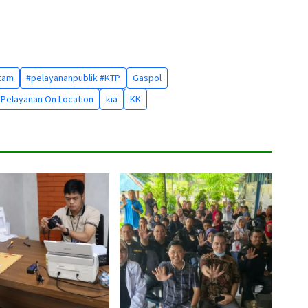
atam
#pelayananpublik #KTP
Gaspol
 Pelayanan On Location
kia
KK