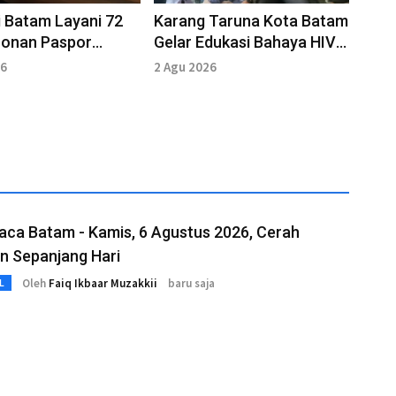
i Batam Layani 72
Karang Taruna Kota Batam
onan Paspor
Gelar Edukasi Bahaya HIV
k Akhir Pekan
AIDS dan Manfaat BPJS
26
2 Agu 2026
Kesehatan
aca Batam - Kamis, 6 Agustus 2026, Cerah
n Sepanjang Hari
Oleh
Faiq Ikbaar Muzakkii
baru saja
L