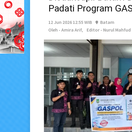
Padati Program GA
12 Jun 2026 12:55 WIB
Batam
Oleh - Amira Arif,
Editor - Nurul Mahfud