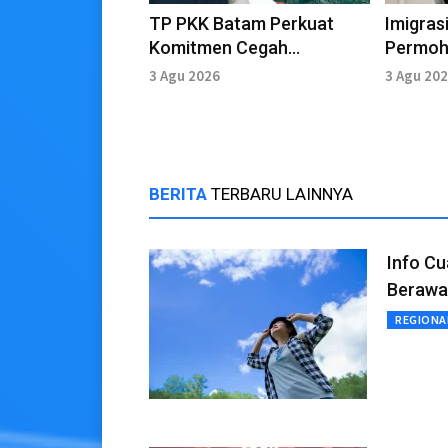
TP PKK Batam Perkuat
Imigras
Komitmen Cegah
Permoh
Kekerasan Terhadap Anak
Simpati
3 Agu 2026
3 Agu 20
BERITA
TERBARU LAINNYA
Info Cu
Berawa
REGIONA