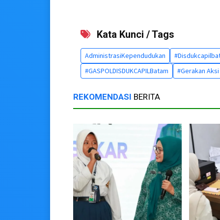
Kata Kunci / Tags
AdministrasiKependudukan
#Disdukcapilb
#GASPOLDISDUKCAPILBatam
#Gerakan Aksi
REKOMENDASI
BERITA