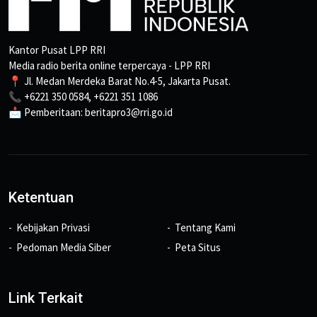
Kantor Pusat LPP RRI
Media radio berita online terpercaya - LPP RRI
📍 Jl. Medan Merdeka Barat No.4-5, Jakarta Pusat.
📞 +6221 350 0584, +6221 351 1086
📩 Pemberitaan: beritapro3@rri.go.id
Ketentuan
Kebijakan Privasi
Tentang Kami
Pedoman Media Siber
Peta Situs
Link Terkait