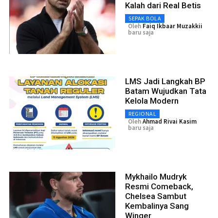
Kalah dari Real Betis
SEPAK BOLA
Oleh
Faiq Ikbaar Muzakkii
baru saja
LMS Jadi Langkah BP
Batam Wujudkan Tata
Kelola Modern
REGIONAL
Oleh
Ahmad Rivai Kasim
baru saja
Mykhailo Mudryk
Resmi Comeback,
Chelsea Sambut
Kembalinya Sang
Winger