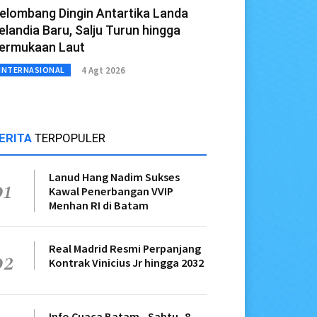
elombang Dingin Antartika Landa
elandia Baru, Salju Turun hingga
ermukaan Laut
4 Agt 2026
INTERNASIONAL
ERITA
TERPOPULER
Lanud Hang Nadim Sukses
01
Kawal Penerbangan VVIP
Menhan RI di Batam
Real Madrid Resmi Perpanjang
02
Kontrak Vinicius Jr hingga 2032
Info Cuaca Batam - Sabtu, 8