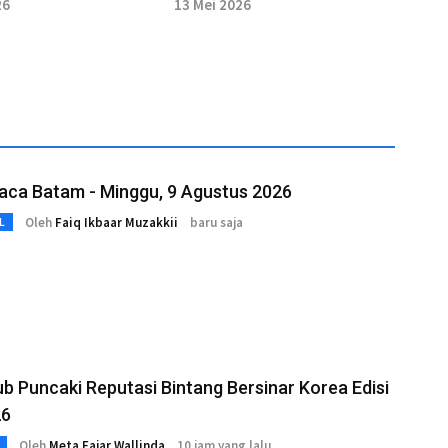
Perbatasan dengan
26
13 Mei 2026
Thailand
aca Batam - Minggu, 9 Agustus 2026
Oleh
Faiq Ikbaar Muzakkii
baru saja
L
ub Puncaki Reputasi Bintang Bersinar Korea Edisi
26
Oleh
Meta Fajar Wallinda
10 jam yang lalu