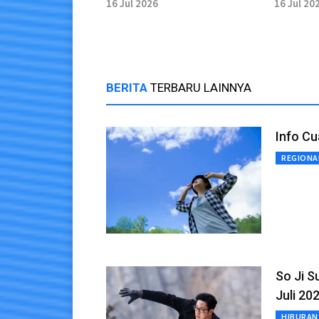
Perlindungan Pelaut
Ilegal
16 Jul 2026
16 Jul 20
Indonesia
BERITA
TERBARU LAINNYA
Info Cu
REGIONA
So Ji S
Juli 20
HIBURAN