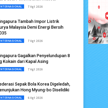
7 Agt 2026
INTERNASIONAL
ingapura Tambah Impor Listrik
urya Malaysia Demi Energi Bersih
035
7 Agt 2026
INTERNASIONAL
ingapura Gagalkan Penyelundupan 8
g Kokain dari Kapal Asing
7 Agt 2026
INTERNASIONAL
ederasi Sepak Bola Korea Digeledah,
enunjukan Hong Myung-bo Diselidiki
6 Agt 2026
INTERNASIONAL