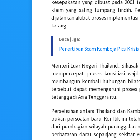
kesepakatan yang dibuat pada 2001 te
klaim yang saling tumpang tindih. P
dijalankan akibat proses implementas
terang.
Baca juga:
Penertiban Scam Kamboja Picu Krisis
Menteri Luar Negeri Thailand, Sihas
mempercepat proses konsiliasi waj
membangun kembali hubungan bilate
tersebut dapat memengaruhi proses p
tetangga di Asia Tenggara itu.
Perselisihan antara Thailand dan Kamb
bukan persoalan baru. Konflik ini te
dari pembagian wilayah peninggalan 
perbatasan darat sepanjang sekitar 