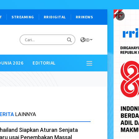
×
T
STREAMING
RRIDIGITAL
RRINEWS
ID
DUNIA 2026
EDITORIAL
ERITA
LAINNYA
hailand Siapkan Aturan Senjata
aru usai Penembakan Massal