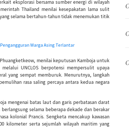
rkait eksplorasi bersama sumber energi di wilayah
emerintah Thailand menilai kesepakatan lama sulit
i yang selama bertahun-tahun tidak menemukan titik
 Pengangguran Warga Asing Terlantar
ak Phuangketkeow, menilai keputusan Kamboja untuk
ib melalui UNCLOS berpotensi mempersulit upaya
ral yang sempat memburuk. Menurutnya, langkah
emulihan rasa saling percaya antara kedua negara
oja mengenai batas laut dan garis perbatasan darat
lah berlangsung selama beberapa dekade dan berakar
masa kolonial Prancis. Sengketa mencakup kawasan
800 kilometer serta sejumlah wilayah maritim yang