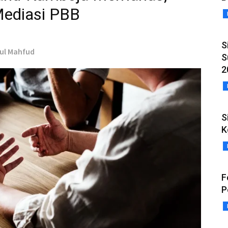
Mediasi PBB
S
rul Mahfud
S
2
S
K
F
P