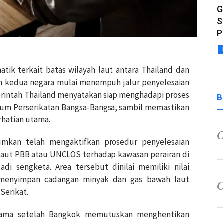
G
S
P
tik terkait batas wilayah laut antara Thailand dan
 kedua negara mulai menempuh jalur penyelesaian
erintah Thailand menyatakan siap menghadapi proses
B
kum Perserikatan Bangsa-Bangsa, sambil memastikan
rhatian utama.
umkan telah mengaktifkan prosedur penyelesaian
Laut PBB atau UNCLOS terhadap kawasan perairan di
di sengketa. Area tersebut dinilai memiliki nilai
n menyimpan cadangan minyak dan gas bawah laut
 Serikat.
 lama setelah Bangkok memutuskan menghentikan