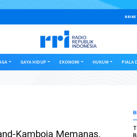
RRINE
AGA
GAYA HIDUP
EKONOMI
HUKUM
PIALA 
B
T
land-Kamboja Memanas,
B