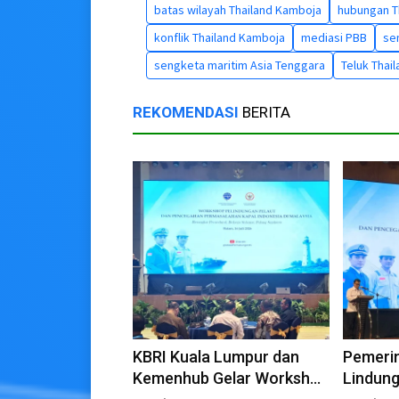
batas wilayah Thailand Kamboja
hubungan T
konflik Thailand Kamboja
mediasi PBB
se
sengketa maritim Asia Tenggara
Teluk Thai
REKOMENDASI
BERITA
KBRI Kuala Lumpur dan
Pemerin
Kemenhub Gelar Workshop
Lindung