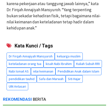
karena pekerjaan atau tanggung jawab lainnya,” kata
Dr. Firqah Annajiyah Mansyuroh. “Yang terpenting
bukan sekadar kehadiran fisik, tetapi bagaimana nilai-
nilai keimanan dan keteladanan tetap hadir dalam
kehidupan anak.”
Kata Kunci / Tags
Dr Firqah Annajiyah Mansyuroh
keluarga muslim
keteladanan orang tua
kisah Nabi Ibrahim
Kuliah Subuh RRI
Nabi Ismail AS
nilai keimanan
Pendidikan Anak dalam Islam
pendidikan tauhid
Safa dan Marwah
Siti Hajar
UIN Antasari
REKOMENDASI
BERITA