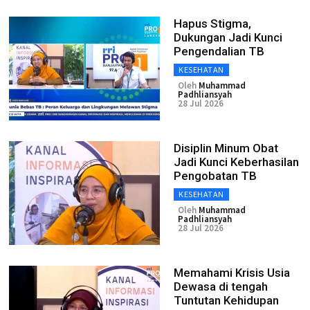
Hapus Stigma,
Dukungan Jadi Kunci
Pengendalian TB
KESEHATAN
Oleh
Muhammad
Padhliansyah
28 Jul 2026
Disiplin Minum Obat
Jadi Kunci Keberhasilan
Pengobatan TB
KESEHATAN
Oleh
Muhammad
Padhliansyah
28 Jul 2026
Memahami Krisis Usia
Dewasa di tengah
Tuntutan Kehidupan