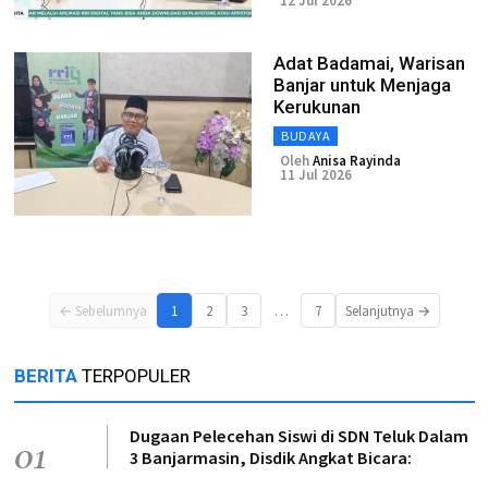
12 Jul 2026
Adat Badamai, Warisan
Banjar untuk Menjaga
Kerukunan
BUDAYA
Oleh
Anisa Rayinda
11 Jul 2026
…
← Sebelumnya
1
2
3
7
Selanjutnya →
BERITA
TERPOPULER
Dugaan Pelecehan Siswi di SDN Teluk Dalam
01
3 Banjarmasin, Disdik Angkat Bicara: