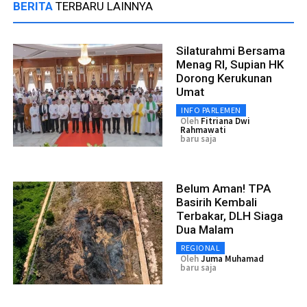
BERITA
TERBARU LAINNYA
Silaturahmi Bersama
Menag RI, Supian HK
Dorong Kerukunan
Umat
INFO PARLEMEN
Oleh
Fitriana Dwi
Rahmawati
baru saja
Belum Aman! TPA
Basirih Kembali
Terbakar, DLH Siaga
Dua Malam
REGIONAL
Oleh
Juma Muhamad
baru saja