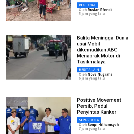
REGIONAL
Oleh
Ruslan Efendi
5 jam yang lalu
Balita Meninggal Dunia
usai Mobil
dikemudikan ABG
Menabrak Motor di
Tasikmalaya
BERITA LAIN
Oleh
Nova Nugraha
6 jam yang lalu
Positive Movement
Persib, Peduli
Penyintas Kanker
SEPAK BOLA
Oleh
Senpi Hilhamsyah
7 jam yang lalu