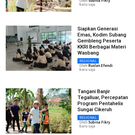
Oleh
Subina Fikry
baru saja
Siapkan Generasi
Emas, Kodim Subang
Gembleng Peserta
KKRI Berbagai Materi
Wasbang
REGIONAL
Oleh
Ruslan Efendi
baru saja
Tangani Banjir
Tegalluar, Percepatan
Program Pentahelix
Sungai Cikeruh
REGIONAL
Oleh
Subina Fikry
baru saja