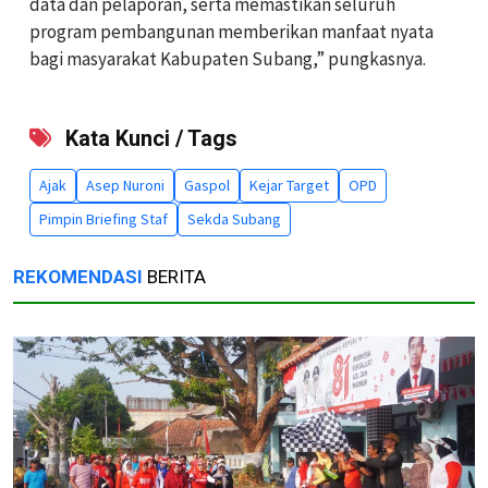
data dan pelaporan, serta memastikan seluruh
program pembangunan memberikan manfaat nyata
bagi masyarakat Kabupaten Subang,” pungkasnya.
Kata Kunci / Tags
Ajak
Asep Nuroni
Gaspol
Kejar Target
OPD
Pimpin Briefing Staf
Sekda Subang
REKOMENDASI
BERITA