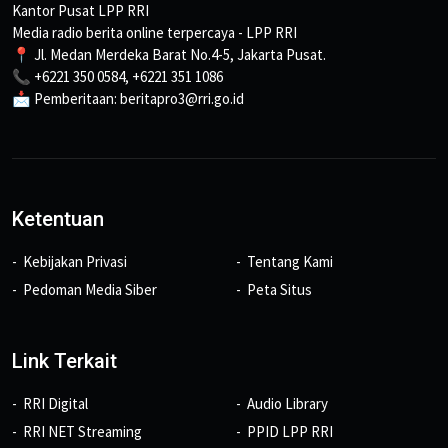
Kantor Pusat LPP RRI
Media radio berita online terpercaya - LPP RRI
📍 Jl. Medan Merdeka Barat No.4-5, Jakarta Pusat.
📞 +6221 350 0584, +6221 351 1086
📩 Pemberitaan: beritapro3@rri.go.id
Ketentuan
Kebijakan Privasi
Tentang Kami
Pedoman Media Siber
Peta Situs
Link Terkait
RRI Digital
Audio Library
RRI NET Streaming
PPID LPP RRI