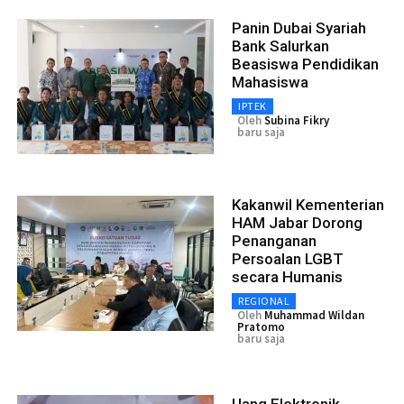
Panin Dubai Syariah
Bank Salurkan
Beasiswa Pendidikan
Mahasiswa
IPTEK
Oleh
Subina Fikry
baru saja
Kakanwil Kementerian
HAM Jabar Dorong
Penanganan
Persoalan LGBT
secara Humanis
REGIONAL
Oleh
Muhammad Wildan
Pratomo
baru saja
Uang Elektronik,