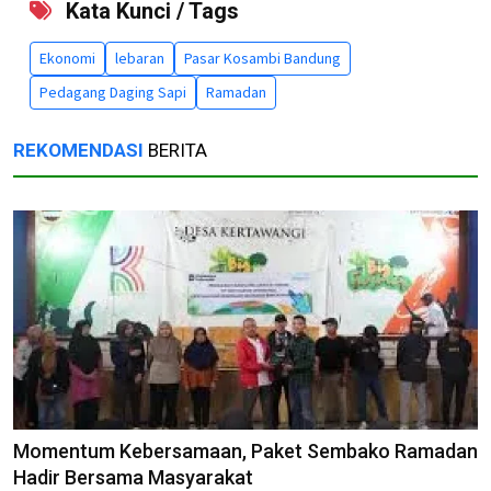
Kata Kunci / Tags
Ekonomi
lebaran
Pasar Kosambi Bandung
Pedagang Daging Sapi
Ramadan
REKOMENDASI
BERITA
Momentum Kebersamaan, Paket Sembako Ramadan
Hadir Bersama Masyarakat