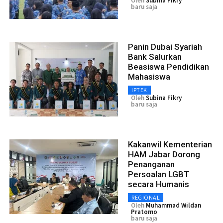
Oleh
Subina Fikry
baru saja
Panin Dubai Syariah
Bank Salurkan
Beasiswa Pendidikan
Mahasiswa
IPTEK
Oleh
Subina Fikry
baru saja
Kakanwil Kementerian
HAM Jabar Dorong
Penanganan
Persoalan LGBT
secara Humanis
REGIONAL
Oleh
Muhammad Wildan
Pratomo
baru saja