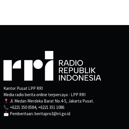
Kantor Pusat LPP RRI
Media radio berita online terpercaya - LPP RRI
📍 Jl. Medan Merdeka Barat No.4-5, Jakarta Pusat.
📞 +6221 350 0584, +6221 351 1086
📩 Pemberitaan: beritapro3@rri.go.id