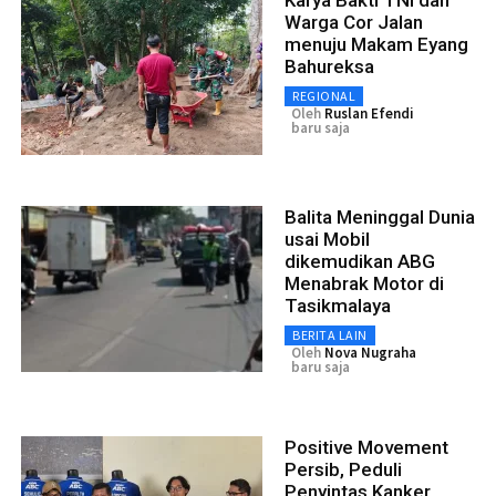
Warga Cor Jalan
menuju Makam Eyang
Bahureksa
REGIONAL
Oleh
Ruslan Efendi
baru saja
Balita Meninggal Dunia
usai Mobil
dikemudikan ABG
Menabrak Motor di
Tasikmalaya
BERITA LAIN
Oleh
Nova Nugraha
baru saja
Positive Movement
Persib, Peduli
Penyintas Kanker