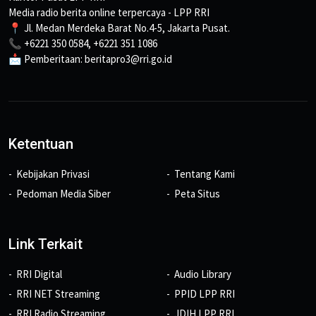
Media radio berita online terpercaya - LPP RRI
📍 Jl. Medan Merdeka Barat No.4-5, Jakarta Pusat.
📞 +6221 350 0584, +6221 351 1086
📩 Pemberitaan: beritapro3@rri.go.id
Ketentuan
Kebijakan Privasi
Tentang Kami
Pedoman Media Siber
Peta Situs
Link Terkait
RRI Digital
Audio Library
RRI NET Streaming
PPID LPP RRI
RRI Radio Streaming
JDIH LPP RRI